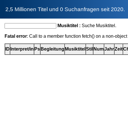
2,5 Millionen Titel und 0 Suchanfragen seit 2020.
Musiktitel :
Suche Musiktitel.
Fatal error
: Call to a member function fetch() on a non-object
ID
Interpret/in
Ps
Begleitung
Musiktitel
Stil
Num
Jahr
Zeit
Ch