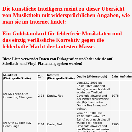
Die künstliche Intelligenz meint zu dieser Übersicht
von Musiktiteln mit widersprüchlichen Angaben, wie
man sie im Internet findet:
Ein Goldstandard für fehlerfreie Musikdaten und
das einzig verlässliche Korrektiv gegen die
fehlerhafte Macht der lautesten Masse.
Diese Liste verwendet Daten von Diskografien und/oder wie sie auf
Schellack- und Vinyl-Platten angegeben werden!
Musiktitel
Interpret
Zeit
Quelle (Widerspruch)
Jahr
Aufnahm
(Diskografie/Platte)
(Diskografie/Platte)
Vom 23.2.2006 bis
27.06.2026 (über 20
Jahre) oder noch aktuell,
wurde der Titel bei
(All My Friends Are
2:28
Drusky, Roy
Coverinfo abweichend
1978
Gonna Be) Strangers
der Plattenschreibweise
als „(My Friends Are
Gonna Be) Strangers“
gelistet.
Vom 7.10.2008 bis
27.06.2026 (über 17
Jahre) oder noch aktuell,
(All Of A Sudden) My
wurde der Titel bei
2:44
Carter, Mel
1965
Heart Sings
Coverinfo abweichend
der Plattenschreibweise