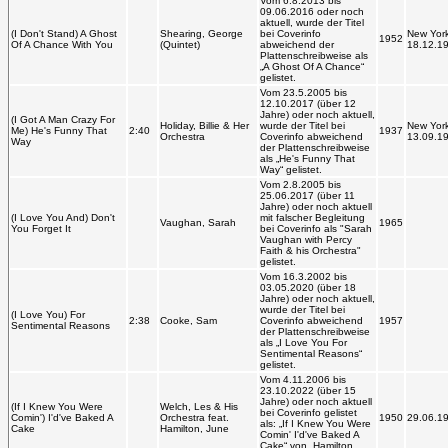
Vom 6.8.2013 bis
09.06.2016 oder noch
aktuell, wurde der Titel
(I Don't Stand) A Ghost
Shearing, George
bei Coverinfo
New York
1952
Of A Chance With You
(Quintet)
abweichend der
18.12.1
Plattenschreibweise als
„A Ghost Of A Chance“
gelistet.
Vom 23.5.2005 bis
12.10.2017 (über 12
Jahre) oder noch aktuell,
(I Got A Man Crazy For
Holiday, Billie & Her
wurde der Titel bei
New York
Me) He's Funny That
2:40
1937
Orchestra
Coverinfo abweichend
13.09.1
Way
der Plattenschreibweise
als „He's Funny That
Way“ gelistet.
Vom 2.8.2005 bis
25.06.2017 (über 11
Jahre) oder noch aktuell
(I Love You And) Don't
mit falscher Begleitung
Vaughan, Sarah
1965
You Forget It
bei Coverinfo als "Sarah
Vaughan with Percy
Faith & his Orchestra"
gelistet.
Vom 16.3.2002 bis
03.05.2020 (über 18
Jahre) oder noch aktuell,
wurde der Titel bei
(I Love You) For
2:38
Cooke, Sam
Coverinfo abweichend
1957
Sentimental Reasons
der Plattenschreibweise
als „I Love You For
Sentimental Reasons“
gelistet.
Vom 4.11.2006 bis
23.10.2022 (über 15
Jahre) oder noch aktuell
(If I Knew You Were
Welch, Les & His
bei Coverinfo gelistet
Comin') I'd've Baked A
Orchestra feat.
1950
29.06.1
als: „If I Knew You Were
Cake
Hamilton, June
Comin' I'd've Baked A
Cake“ von „Hamilton,