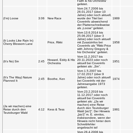
Faith & his Orchestra"
gelistet.
Vom 24.7.2006 bis
26.01.2017 (über 10
Jahre) oder noch aktuell,
(I'm) Loose
3:06
New Race
wurde der Titel bei
1989
Coverinfo abweichend
der Plattenschreibweise
als „Loose“ gelistet.
Vom 13.6.2014 bis
25.06.2017 (über 3
Jahre) oder noch aktuell
(It Looks Like Rain In)
Price, Rikki
mit Zusatzinfos bei
1958
Cherry Blossom Lane
Coverinfo als "Rikki Price
with Johnny Gregory &
his Orchestra" gelistet.
Vom 11.2.2017 bis
Howard, Eddy & His
20.11.2023 oder noch
(It's No) Sin
2:45
1951
Orchestra
aktuell bei Coverinfo
gelistet als: „Sin“.
Vom 1.5.2007 bis
17.02.2017 (über 9
(It's The Way) Nature
Jahre) oder noch aktuell
2:45
Boothe, Ken
1974
Planned It
bei Coverinfo mit der
Jahresangabe 1973
gelistet.
Vom 23.2.2016 bis
11.12.2017 oder noch
aktuell bei Coverinfo
gelistet als: „(Ja wir
machen) eine Reise
(Ja wir machen) eine
durch den Teutoburger
Reise durch den
4:12
Kess & Tess
1981
Wald [sic!]“. Der Hinweis
Teutoburger Wald
„[sic!]“ m. E. sinnlos,
insbesondere, wenn der
Hinweis nicht hinter dem
Schreibfehler
angebracht ist!
Vom 26.4.2006 bis