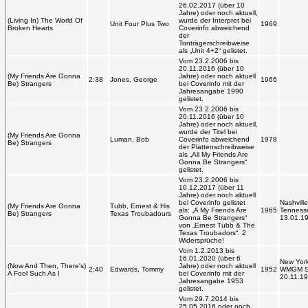
26.02.2017 (über 10
Jahre) oder noch aktuell,
(Living In) The World Of
wurde der Interpret bei
Unit Four Plus Two
1969
Broken Hearts
Coverinfo abweichend
der
Tonträgerschreibweise
als „Unit 4+2“ gelistet.
Vom 23.2.2006 bis
20.11.2016 (über 10
(My Friends Are Gonna
Jahre) oder noch aktuell
2:38
Jones, George
1966
Be) Strangers
bei Coverinfo mit der
Jahresangabe 1990
gelistet.
Vom 23.2.2006 bis
20.11.2016 (über 10
Jahre) oder noch aktuell,
wurde der Titel bei
(My Friends Are Gonna
Luman, Bob
Coverinfo abweichend
1978
Be) Strangers
der Plattenschreibweise
als „All My Friends Are
Gonna Be Strangers“
gelistet.
Vom 23.2.2006 bis
10.12.2017 (über 11
Jahre) oder noch aktuell
bei Coverinfo gelistet
Nashville
(My Friends Are Gonna
Tubb, Ernest & His
als: „A My Friends Are
1965
Tenness
Be) Strangers
Texas Troubadours
Gonna Be Strangers“
13.01.1
von „Ernest Tubb & The
Texas Troubadors“. 2
Widersprüche!
Vom 1.2.2013 bis
16.01.2020 (über 6
New York
(Now And Then, There's)
Jahre) oder noch aktuell
2:40
Edwards, Tommy
1952
WMGM St
A Fool Such As I
bei Coverinfo mit der
20.11.1
Jahresangabe 1953
gelistet.
Vom 29.7.2014 bis
25.05.2016 oder noch