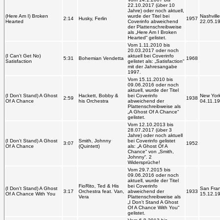
22.10.2017 (über 10
Jahre) oder noch aktuell,
(Here Am I) Broken
wurde der Titel bei
Nashville
2:14
Husky, Ferlin
1957
Hearted
Coverinfo abweichend
22.05.1
der Plattenschreibweise
als „Here Am I Broken
Hearted“ gelistet.
Vom 1.11.2010 bis
20.03.2017 oder noch
(I Can't Get No)
aktuell bei Coverinfo
5:31
Bohemian Vendetta
1968
Satisfaction
gelistet als: „Satisfaction“
mit der Jahresangabe
1997.
Vom 15.11.2010 bis
09.06.2016 oder noch
aktuell, wurde der Titel
(I Don't Stand) A Ghost
Hackett, Bobby &
bei Coverinfo
New York
2:59
1938
Of A Chance
his Orchestra
abweichend der
04.11.1
Plattenschreibweise als
„A Ghost Of A Chance“
gelistet.
Vom 12.10.2013 bis
28.07.2017 (über 3
Jahre) oder noch aktuell
(I Don't Stand) A Ghost
Smith, Johnny
bei Coverinfo gelistet
3:07
1952
Of A Chance
(Quintett)
als: „A Ghost Of A
Chance“ von „Smith,
Johnny“. 2
Widersprüche!
Vom 29.7.2015 bis
09.06.2016 oder noch
aktuell, wurde der Titel
FioRito, Ted & His
bei Coverinfo
(I Don't Stand) A Ghost
San Fran
3:17
Orchestra feat. Van,
abweichend der
1933
Of A Chance With You
15.12.1
Vera
Plattenschreibweise als
„I Don't Stand A Ghost
Of A Chance With You“
gelistet.