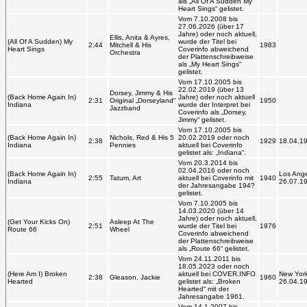
als „All Of A Sudden My
Heart Sings“ gelistet.
Vom 7.10.2008 bis
27.06.2026 (über 17
Jahre) oder noch aktuell,
Ellis, Anita & Ayres,
(All Of A Sudden) My
wurde der Titel bei
2:44
Mitchell & His
1983
Heart Sings
Coverinfo abweichend
Orchestra
der Plattenschreibweise
als „My Heart Sings“
gelistet.
Vom 17.10.2005 bis
22.02.2019 (über 13
Dorsey, Jimmy & His
(Back Home Again In)
Jahre) oder noch aktuell
2:31
Original „Dorseyland“
1950
Indiana
wurde der Interpret bei
Jazzband
Coverinfo als „Dorsey,
Jimmy“ gelistet.
Vom 17.10.2005 bis
(Back Home Again In)
Nichols, Red & His 5
20.02.2019 oder noch
2:38
1929
18.04.1
Indiana
Pennies
aktuell bei Coverinfo
gelistet als: „Indiana“.
Vom 20.3.2014 bis
02.04.2016 oder noch
(Back Home Again In)
Los Ange
2:55
Tatum, Art
aktuell bei Coverinfo mit
1940
Indiana
26.07.1
der Jahresangabe 194?
gelistet.
Vom 7.10.2005 bis
14.03.2020 (über 14
Jahre) oder noch aktuell,
(Get Your Kicks On)
Asleep At The
2:51
wurde der Titel bei
1976
Route 66
Wheel
Coverinfo abweichend
der Plattenschreibweise
als „Route 66“ gelistet.
Vom 24.11.2011 bis
18.05.2023 oder noch
(Here Am I) Broken
aktuell bei COVER.INFO
New York
2:38
Gleason, Jackie
1960
Hearted
gelistet als: „Broken
26.04.1
Hearted“ mit der
Jahresangabe 1961.
Vom 14.1.2007 bis