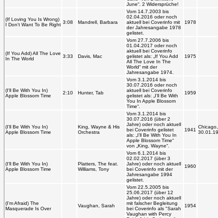
June“. 2 Widersprüche!
Vom 14.7.2003 bis
02.04.2016 oder noch
(If Loving You Is Wrong)
3:08
Mandrell, Barbara
aktuell bei Coverinfo mit
1978
I Don't Want To Be Right
der Jahresangabe 1978
gelistet.
Vom 27.7.2006 bis
01.04.2017 oder noch
aktuell bei Coverinfo
(If You Add) All The Love
3:33
Davis, Mac
gelistet als: „If You Add
1975
In The World
All The Love In The
World“ mit der
Jahresangabe 1974.
Vom 3.1.2014 bis
30.07.2016 oder noch
(I'll Be With You In)
aktuell bei Coverinfo
2:10
Hunter, Tab
1959
Apple Blossom Time
gelistet als: „I'll Be With
You In Apple Blossom
Time“.
Vom 3.1.2014 bis
30.07.2016 (über 2
Jahre) oder noch aktuell
(I'll Be With You In)
King, Wayne & His
Chicago,
bei Coverinfo gelistet
1941
Apple Blossom Time
Orchestra
30.01.1
als: „I'll Be With You In
Apple Blossom Time“
von „King, Wayne“.
Vom 6.1.2014 bis
02.02.2017 (über 3
(I'll Be With You In)
Platters, The feat.
Jahre) oder noch aktuell
1960
Apple Blossom Time
Williams, Tony
bei Coverinfo mit der
Jahresangabe 1994
gelistet.
Vom 22.5.2005 bis
25.06.2017 (über 12
Jahre) oder noch aktuell
(I'm Afraid) The
mit falscher Begleitung
Vaughan, Sarah
1954
Masquerade Is Over
bei Coverinfo als "Sarah
Vaughan with Percy