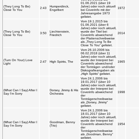
01.06.2021 (über 19
(They Long To Be)
Humperdinck,
Jahre) oder noch aktuell
2:43
1972
Close To You
Engelbert
bei Coverinfo mit der
Jahresangabe 1973
gelistet.
Vom 19.1.2015 bis
01.06.2021 (über 6
Jahre) oder noch aktuell,
(They Long To Be)
Liechtenstein,
wurde der Titel bei
3:50
2014
Close To You
Friedrich
Coverinfo abweichend
der Plattenschreibweise
als „They Long To Be
Close To You“ gelistet.
Vom 26.10.2006 bis
06.02.2018 (über 11
Jahre) oder noch aktuell,
(Turn On Your) Love
wurde der Interpret bei
2:47
High Spirits, The
1965
Light
Coverinfo abweichend
der Tonträger- und/oder
Diskografieangaben als
„High Spirits“ gelistet.
Vom 24.1.2006 bis
19.01.2017 (über 10
Jahre) oder noch aktuell,
wurde der Interpret bei
(What Can I Say) After I
Dorsey, Jimmy & His
Coverinfo abweichend
1998
Say I'm Sorry
Orchestra
der
Tonträgerschreibweise
als „Dorsey, Jimmy“
gelistet.
Vom 24.1.2006 bis
18.01.2017 (über 10
Jahre) oder noch aktuell,
wurde der Interpret bei
(What Can I Say) After I
Goodman, Benny
Coverinfo abweichend
1954
Say I'm Sorry
(Trio)
der
Tonträgerschreibweise
als „Goodman, Benny“
gelistet.