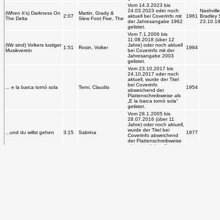
Vom 14.3.2023 bis
24.03.2023 oder noch
Nashvill
(When It's) Darkness On
Martin, Grady &
2:07
aktuell bei Coverinfo mit
1961
Bradley 
The Delta
Slew Foot Five, The
der Jahresangabe 1962
23.10.1
gelistet.
Vom 7.1.2006 bis
11.08.2018 (über 12
(Wir sind) Volkers lustiger
Jahre) oder noch aktuell
1:51
Rosin, Volker
1984
Musikverein
bei Coverinfo mit der
Jahresangabe 2003
gelistet.
Vom 23.10.2017 bis
24.10.2017 oder noch
aktuell, wurde der Titel
bei Coverinfo
... e la barca tornò sola
Terni, Claudio
1954
abweichend der
Plattenschreibweise als
„E la barca tornò sola“
gelistet.
Vom 28.1.2005 bis
28.07.2016 (über 11
Jahre) oder noch aktuell,
wurde der Titel bei
...und du willst gehen
3:15
Sabrina
1977
Coverinfo abweichend
der Plattenschreibweise
als „... und du willst
gehen“ gelistet.
Vom 21.6.2007 bis
04.07.2016 (über 9
Grimes, Tiny
Jahre) oder noch aktuell
New York
„C“ Jam Blues
1946
(Swingtet)
bei Coverinfo gelistet
Studios,
als: „C Jam Blues“ von
„Grimes, Tiny“.
Vom 21.6.2007 bis
02.12.2017 (über 10
Jahre) oder noch aktuell
Herman, Woody &
bei Coverinfo gelistet
His Band &
„C“ Jam Blues
2:04
als: „C Jam Blues“ von
1946
Ellington, Duke &