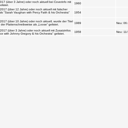
som Time“.
02.02.1959
6 (über 2 Jahre) oder noch aktuell bei Coverinfo
1941
Chicago, 30.01.1941
 You In Apple Blossom Time“ von „King, Wayne“.
7 (über 3 Jahre) oder noch aktuell bei Coverinfo
1960
gelistet.
17 (über 12 Jahre) oder noch aktuell mit falscher
ls "Sarah Vaughan with Percy Faith & his
1954
017 (über 10 Jahre) oder noch aktuell, wurde der
1989
Neu: 06.06.2
end der Plattenschreibweise als „Loose“ gelistet.
17 (über 3 Jahre) oder noch aktuell mit
ls "Rikki Price with Johnny Gregory & his
1958
Neu: 11/1958
23 oder noch aktuell bei Coverinfo gelistet als:
Chart:
1951
22.09.1951
7 (über 9 Jahre) oder noch aktuell bei Coverinfo
Neu:
1974
gelistet.
01.01.1987
17 oder noch aktuell bei Coverinfo gelistet als:
e durch den Teutoburger Wald [sic!]“. Der Hinweis
1981
Neu: 10/1981
besondere, wenn der Hinweis nicht hinter dem
t!
017 (über 10 Jahre) oder noch aktuell, wurde der
weichend der Tonträgerschreibweise als „Unit 4+2“
1969
16 (über 10 Jahre) oder noch aktuell bei
1966
gabe 1990 gelistet.
016 (über 10 Jahre) oder noch aktuell, wurde der
end der Plattenschreibweise als „All My Friends
1978
listet.
17 (über 11 Jahre) oder noch aktuell bei
Nashville, Tennessee,
 My Friends Are Gonna Be Strangers“ von „Ernest
1965
13.01.1965
rs“. 2 Widersprüche!
0 (über 6 Jahre) oder noch aktuell bei Coverinfo
New York City, WMGM
Chart:
1952
gelistet.
Studio A, 20.11.1952
21.02.1953