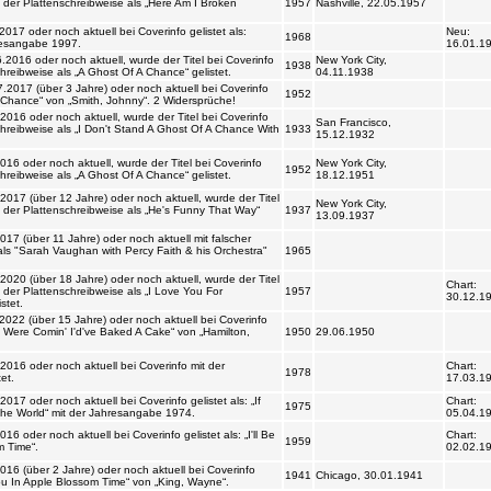
017 (über 10 Jahre) oder noch aktuell, wurde der
hend der Plattenschreibweise als „Here Am I Broken
1957
Nashville, 22.05.1957
17 oder noch aktuell bei Coverinfo gelistet als:
Neu:
1968
resangabe 1997.
16.01.1968
016 oder noch aktuell, wurde der Titel bei
New York City,
Plattenschreibweise als „A Ghost Of A Chance“
1938
04.11.1938
2017 (über 3 Jahre) oder noch aktuell bei
Ghost Of A Chance“ von „Smith, Johnny“. 2
1952
16 oder noch aktuell, wurde der Titel bei
San Francisco,
lattenschreibweise als „I Don't Stand A Ghost Of
1933
15.12.1932
t.
6 oder noch aktuell, wurde der Titel bei
New York City,
Plattenschreibweise als „A Ghost Of A Chance“
1952
18.12.1951
017 (über 12 Jahre) oder noch aktuell, wurde der
New York City,
hend der Plattenschreibweise als „He's Funny That
1937
13.09.1937
7 (über 11 Jahre) oder noch aktuell mit falscher
ls "Sarah Vaughan with Percy Faith & his
1965
020 (über 18 Jahre) oder noch aktuell, wurde der
Chart:
hend der Plattenschreibweise als „I Love You For
1957
30.12.1957
tet.
22 (über 15 Jahre) oder noch aktuell bei
 I Knew You Were Comin' I'd've Baked A Cake“ von
1950
29.06.1950
prüche!
16 oder noch aktuell bei Coverinfo mit der
Chart:
1978
t.
17.03.1979
7 oder noch aktuell bei Coverinfo gelistet als: „If
Chart:
1975
he World“ mit der Jahresangabe 1974.
05.04.1975
 oder noch aktuell bei Coverinfo gelistet als: „I'll
Chart:
1959