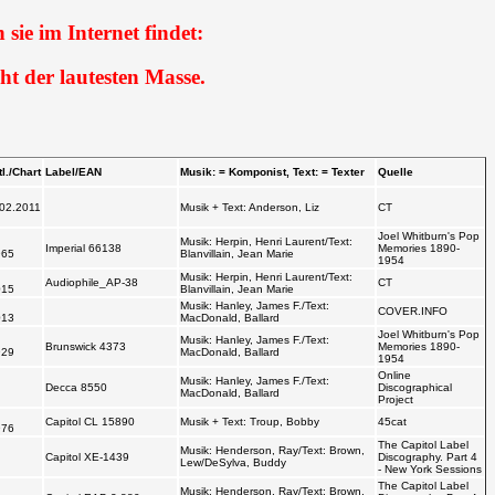
sie im Internet findet:
ht der lautesten Masse.
art
Label/EAN
Musik: = Komponist, Text: = Texter
Quelle
011
Musik + Text: Anderson, Liz
CT
Joel Whitburn's Pop
Musik: Herpin, Henri Laurent/Text:
Imperial 66138
Memories 1890-
Blanvillain, Jean Marie
1954
Musik: Herpin, Henri Laurent/Text:
Audiophile_AP-38
CT
Blanvillain, Jean Marie
Musik: Hanley, James F./Text: MacDonald,
COVER.INFO
Ballard
Joel Whitburn's Pop
Musik: Hanley, James F./Text: MacDonald,
Brunswick 4373
Memories 1890-
Ballard
1954
Online
Musik: Hanley, James F./Text: MacDonald,
Decca 8550
Discographical
Ballard
Project
Capitol CL 15890
Musik + Text: Troup, Bobby
45cat
The Capitol Label
Musik: Henderson, Ray/Text: Brown,
Capitol XE-1439
Discography. Part 4
Lew/DeSylva, Buddy
- New York Sessions