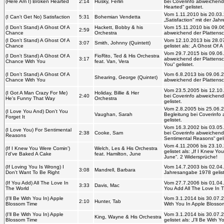
Vom 14.1.2007 bis 22.10.2
(Here Am I) Broken Hearted
2:14
Husky, Ferlin
Titel bei Coverinfo abweic
Hearted“ gelistet.
Vom 1.11.2010 bis 20.03.20
(I Can't Get No) Satisfaction
5:31
Bohemian Vendetta
„Satisfaction“ mit der Jah
Vom 15.11.2010 bis 09.06.2
(I Don't Stand) A Ghost Of A
Hackett, Bobby & his
2:59
Coverinfo abweichend der 
Chance
Orchestra
gelistet.
Vom 12.10.2013 bis 28.07.
(I Don't Stand) A Ghost Of A
3:07
Smith, Johnny (Quintett)
Coverinfo gelistet als: „A 
Chance
Widersprüche!
Vom 29.7.2015 bis 09.06.20
(I Don't Stand) A Ghost Of A
FioRito, Ted & His Orchestra
3:17
Coverinfo abweichend der P
Chance With You
feat. Van, Vera
A Chance With You“ geliste
Vom 6.8.2013 bis 09.06.201
(I Don't Stand) A Ghost Of A
Shearing, George (Quintet)
Coverinfo abweichend der 
Chance With You
gelistet.
Vom 23.5.2005 bis 12.10.2
(I Got A Man Crazy For Me)
Holiday, Billie & Her
2:40
Titel bei Coverinfo abweic
He's Funny That Way
Orchestra
Way“ gelistet.
Vom 2.8.2005 bis 25.06.201
(I Love You And) Don't You
Vaughan, Sarah
Begleitung bei Coverinfo a
Forget It
Orchestra" gelistet.
Vom 16.3.2002 bis 03.05.2
(I Love You) For Sentimental
2:38
Cooke, Sam
Titel bei Coverinfo abweic
Reasons
Sentimental Reasons“ gelis
Vom 4.11.2006 bis 23.10.20
(If I Knew You Were Comin')
Welch, Les & His Orchestra
Coverinfo gelistet als: „If
I'd've Baked A Cake
feat. Hamilton, June
„Hamilton, June“. 2 Widers
(If Loving You Is Wrong) I
Vom 14.7.2003 bis 02.04.20
3:08
Mandrell, Barbara
Don't Want To Be Right
Jahresangabe 1978 geliste
(If You Add) All The Love In
Vom 27.7.2006 bis 01.04.201
3:33
Davis, Mac
The World
You Add All The Love In T
(I'll Be With You In) Apple
Vom 3.1.2014 bis 30.07.2016
2:10
Hunter, Tab