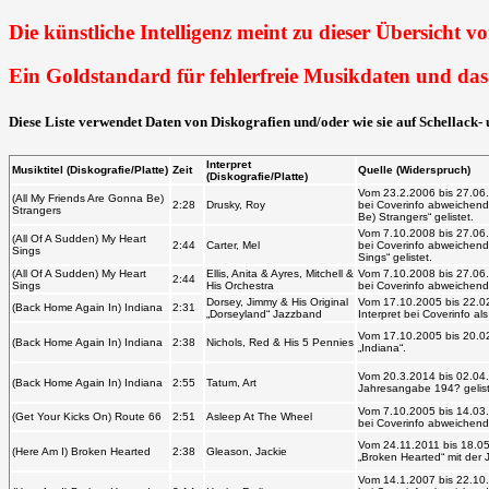
Die künstliche Intelligenz meint zu dieser Übersicht 
Ein Goldstandard für fehlerfreie Musikdaten und das e
Diese Liste verwendet Daten von Diskografien und/oder wie sie auf Schellack-
Musiktitel
Interpret
Zeit
Quelle (Widerspruch)
(Diskografie/Platte)
(Diskografie/Platte)
Vom 23.2.2006 bis 27.06.2
(All My Friends Are Gonna Be)
2:28
Drusky, Roy
Titel bei Coverinfo abweic
Strangers
Gonna Be) Strangers“ gelis
Vom 7.10.2008 bis 27.06.2
(All Of A Sudden) My Heart
2:44
Carter, Mel
Titel bei Coverinfo abweic
Sings
My Heart Sings“ gelistet.
Vom 7.10.2008 bis 27.06.2
(All Of A Sudden) My Heart
Ellis, Anita & Ayres, Mitchell
2:44
Titel bei Coverinfo abweic
Sings
& His Orchestra
gelistet.
Dorsey, Jimmy & His Original
Vom 17.10.2005 bis 22.02.
(Back Home Again In) Indiana
2:31
„Dorseyland“ Jazzband
Interpret bei Coverinfo als 
Nichols, Red & His 5
Vom 17.10.2005 bis 20.02.2
(Back Home Again In) Indiana
2:38
Pennies
„Indiana“.
Vom 20.3.2014 bis 02.04.20
(Back Home Again In) Indiana
2:55
Tatum, Art
Jahresangabe 194? geliste
Vom 7.10.2005 bis 14.03.2
(Get Your Kicks On) Route 66
2:51
Asleep At The Wheel
Titel bei Coverinfo abweic
gelistet.
Vom 24.11.2011 bis 18.05.
(Here Am I) Broken Hearted
2:38
Gleason, Jackie
als: „Broken Hearted“ mit