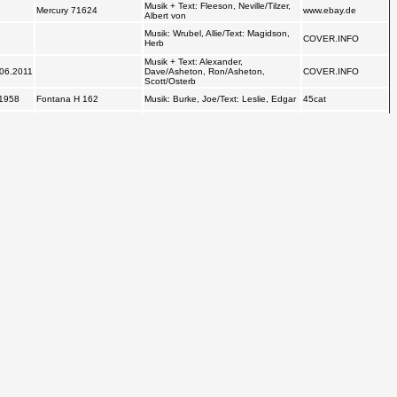
von
1954
Musik + Text: Fleeson, Neville/Tilzer, Albert
Victor 27336
www.ebay.de
von
Musik + Text: Fleeson, Neville/Tilzer, Albert
Mercury 71624
www.ebay.de
von
Musik: Wrubel, Allie/Text: Magidson, Herb
COVER.INFO
Musik + Text: Alexander, Dave/Asheton,
011
COVER.INFO
Ron/Asheton, Scott/Osterb
Fontana H 162
Musik: Burke, Joe/Text: Leslie, Edgar
45cat
Joel Whitburn's Pop
Musik: Hoven, George/Text: Shull, Chester
Mercury 5711
Memories 1890-
R.
1954
Musik: Sawyer, Pamela/Text: Wilson, Frank
COVER.INFO
Hansa 103 711
Musik + Text: Molinare, Niconar
Hitparade CH
Musik: Pomus, Doc/Text: Shuman, Mort
COVER.INFO
Master0250
Musik + Text: Anderson, Liz
COVER.INFO
Musik + Text: Anderson, Liz
COVER.INFO
Ernest Tubb: The
Decca DL 4681
Musik + Text: Anderson, Liz
Texas Troubadour.
512 Seiten.
The MGM Labels: A
MGM 11395
Musik + Text: Trader, Bill
Discography, Vol. 1,
1946-1960