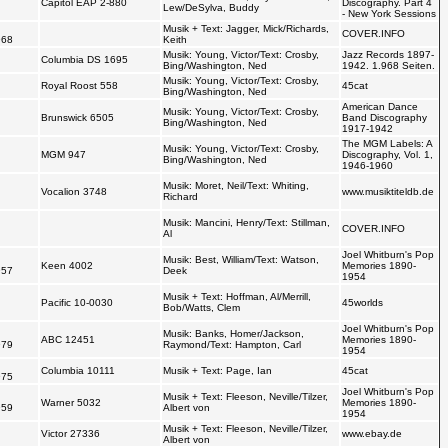
The Capitol Label
Musik: Henderson, Ray/Text: Brown,
Capitol EAP 2-880
Discography. Part 4
Lew/DeSylva, Buddy
- New York Sessions
Musik + Text: Jagger, Mick/Richards, Keith
COVER.INFO
Musik: Young, Victor/Text: Crosby,
Jazz Records 1897-
Columbia DS 1695
Bing/Washington, Ned
1942. 1.968 Seiten.
Musik: Young, Victor/Text: Crosby,
Royal Roost 558
45cat
Bing/Washington, Ned
American Dance
Musik: Young, Victor/Text: Crosby,
Brunswick 6505
Band Discography
Bing/Washington, Ned
1917-1942
The MGM Labels: A
Musik: Young, Victor/Text: Crosby,
MGM 947
Discography, Vol. 1,
Bing/Washington, Ned
1946-1960
Vocalion 3748
Musik: Moret, Neil/Text: Whiting, Richard
www.musiktiteldb.de
Musik: Mancini, Henry/Text: Stillman, Al
COVER.INFO
Joel Whitburn's Pop
Keen 4002
Musik: Best, William/Text: Watson, Deek
Memories 1890-
1954
Musik + Text: Hoffman, Al/Merrill,
Pacific 10-0030
45worlds
Bob/Watts, Clem
Joel Whitburn's Pop
Musik: Banks, Homer/Jackson,
ABC 12451
Memories 1890-
Raymond/Text: Hampton, Carl
1954
Columbia 10111
Musik + Text: Page, Ian
45cat
Joel Whitburn's Pop
Musik + Text: Fleeson, Neville/Tilzer, Albert
Warner 5032
Memories 1890-