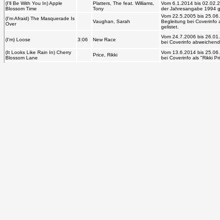
Blossom Time
Be With You In Apple Blos
(I'll Be With You In) Apple
King, Wayne & His
Vom 3.1.2014 bis 30.07.201
Blossom Time
Orchestra
gelistet als: „I'll Be With
(I'll Be With You In) Apple
Platters, The feat. Williams,
Vom 6.1.2014 bis 02.02.201
Blossom Time
Tony
mit der Jahresangabe 1994 
Vom 22.5.2005 bis 25.06.20
(I'm Afraid) The Masquerade
Vaughan, Sarah
Begleitung bei Coverinfo a
Is Over
Orchestra" gelistet.
Vom 24.7.2006 bis 26.01.2
(I'm) Loose
3:06
New Race
Titel bei Coverinfo abweich
Vom 13.6.2014 bis 25.06.20
(It Looks Like Rain In) Cherry
Price, Rikki
Zusatzinfos bei Coverinfo a
Blossom Lane
Orchestra" gelistet.
Howard, Eddy & His
Vom 11.2.2017 bis 20.11.20
(It's No) Sin
2:45
Orchestra
„Sin“.
(It's The Way) Nature Planned
Vom 1.5.2007 bis 17.02.201
2:45
Boothe, Ken
It
mit der Jahresangabe 1973 
Vom 23.2.2016 bis 11.12.20
(Ja wir machen) eine Reise
„(Ja wir machen) eine Reis
4:12
Kess & Tess
durch den Teutoburger Wald
„[sic!]“ m. E. sinnlos, ins
Schreibfehler angebracht is
Vom 26.4.2006 bis 26.02.2
(Living In) The World Of
Unit Four Plus Two
Interpret bei Coverinfo ab
Broken Hearts
gelistet.
(My Friends Are Gonna Be)
Vom 23.2.2006 bis 20.11.20
2:38
Jones, George
Strangers
Coverinfo mit der Jahresan
Vom 23.2.2006 bis 20.11.2
(My Friends Are Gonna Be)
Luman, Bob
Titel bei Coverinfo abweich
Strangers
Are Gonna Be Strangers“ ge
Vom 23.2.2006 bis 10.12.20
(My Friends Are Gonna Be)
Tubb, Ernest & His Texas
Coverinfo gelistet als: „A
Strangers
Troubadours
Tubb & The Texas Troubado
(Now And Then, There's) A
Vom 1.2.2013 bis 16.01.202
2:40
Edwards, Tommy
Fool Such As I
mit der Jahresangabe 1953 