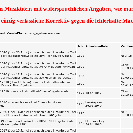
von Musiktiteln mit widersprüchlichen Angaben, wie man 
inzig verlässliche Korrektiv gegen die fehlerhafte Mac
 und Vinyl-Platten angegeben werden!
Jahr
Aufnahme-Daten
Veröffentl./Ch
026 (über 20 Jahre) oder noch aktuell, wurde der
hend der Plattenschreibweise als „(My Friends Are
1978
Neu: 15.02.2
tet.
026 (über 17 Jahre) oder noch aktuell, wurde der
Chart:
hend der Plattenschreibweise als „All Of A Sudden
1965
30.10.1965
026 (über 17 Jahre) oder noch aktuell, wurde der
Neu:
hend der Plattenschreibweise als „My Heart Sings“
1983
16.05.2015
2019 (über 13 Jahre) oder noch aktuell wurde der
Neu:
1950
„Dorsey, Jimmy“ gelistet.
08.01.2013
019 oder noch aktuell bei Coverinfo gelistet als:
Chart:
1929
18.04.1929
26.10.1929
16 oder noch aktuell bei Coverinfo mit der
Los Angeles,
1940
t.
26.07.1940
020 (über 14 Jahre) oder noch aktuell, wurde der
Neu:
hend der Plattenschreibweise als „Route 66“
1976
08.10.1976
2023 oder noch aktuell bei COVER.INFO gelistet
New York City,
1960
 der Jahresangabe 1961.
26.04.1960