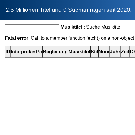
2,5 Millionen Titel und 0 Suchanfragen seit 2020.
Musiktitel :
Suche Musiktitel.
Fatal error
: Call to a member function fetch() on a non-object
ID
Interpret/in
Ps
Begleitung
Musiktitel
Stil
Num
Jahr
Zeit
Ch