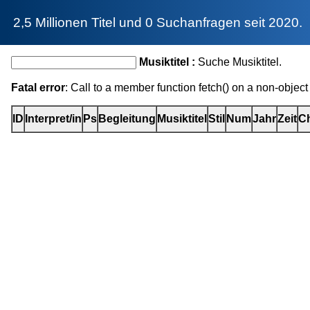
2,5 Millionen Titel und 0 Suchanfragen seit 2020.
Musiktitel :
Suche Musiktitel.
Fatal error
: Call to a member function fetch() on a non-object
ID
Interpret/in
Ps
Begleitung
Musiktitel
Stil
Num
Jahr
Zeit
Ch