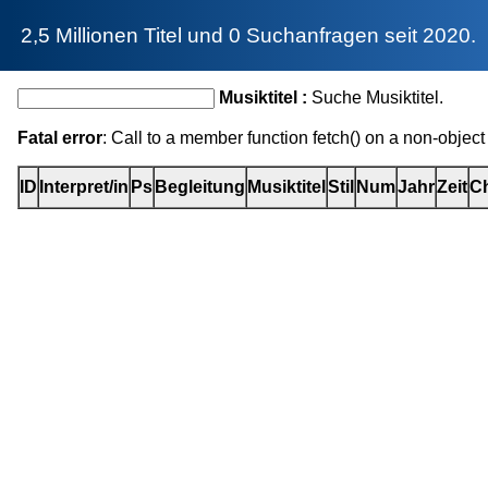
2,5 Millionen Titel und 0 Suchanfragen seit 2020.
Musiktitel :
Suche Musiktitel.
Fatal error
: Call to a member function fetch() on a non-object
ID
Interpret/in
Ps
Begleitung
Musiktitel
Stil
Num
Jahr
Zeit
Ch