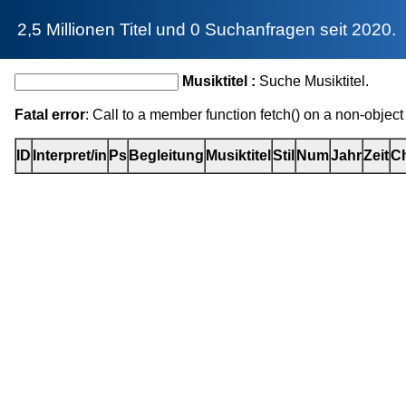
2,5 Millionen Titel und 0 Suchanfragen seit 2020.
Musiktitel :
Suche Musiktitel.
Fatal error
: Call to a member function fetch() on a non-object
ID
Interpret/in
Ps
Begleitung
Musiktitel
Stil
Num
Jahr
Zeit
Ch