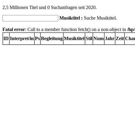
2,5 Millionen Titel und 0 Suchanfragen seit 2020.
Musiktitel :
Suche Musiktitel.
Fatal error
: Call to a member function fetch() on a non-object in
/hp
ID
Interpret/in
Ps
Begleitung
Musiktitel
Stil
Num
Jahr
Zeit
Char