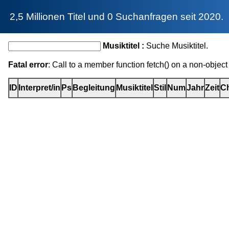
2,5 Millionen Titel und 0 Suchanfragen seit 2020.
Musiktitel :
Suche Musiktitel.
Fatal error
: Call to a member function fetch() on a non-object
ID
Interpret/in
Ps
Begleitung
Musiktitel
Stil
Num
Jahr
Zeit
Ch