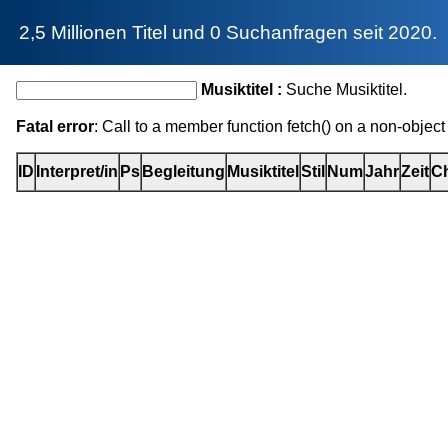
2,5 Millionen Titel und 0 Suchanfragen seit 2020.
Musiktitel :
Suche Musiktitel.
Fatal error
: Call to a member function fetch() on a non-object
ID
Interpret/in
Ps
Begleitung
Musiktitel
Stil
Num
Jahr
Zeit
Ch