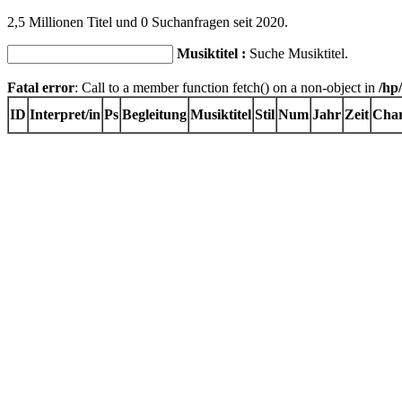
2,5 Millionen Titel und 0 Suchanfragen seit 2020.
Musiktitel :
Suche Musiktitel.
Fatal error
: Call to a member function fetch() on a non-object in
/hp
ID
Interpret/in
Ps
Begleitung
Musiktitel
Stil
Num
Jahr
Zeit
Char