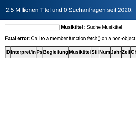
2,5 Millionen Titel und 0 Suchanfragen seit 2020.
Musiktitel :
Suche Musiktitel.
Fatal error
: Call to a member function fetch() on a non-object
ID
Interpret/in
Ps
Begleitung
Musiktitel
Stil
Num
Jahr
Zeit
Ch