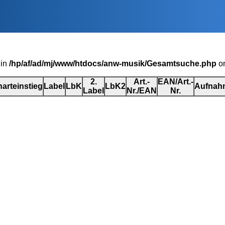
 in
/hp/af/ad/mj/www/htdocs/anw-musik/Gesamtsuche.php
on
2.
Art.-
EAN/Art.-
arteinstieg
Label
LbK
LbK2
Aufnah
Label
Nr./EAN
Nr.