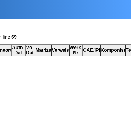
 line
69
Aufn.-
Vö.-
Werk-
meort
Matrize
Verweis
CAE/IPI
Komponist
Te
Dat.
Dat.
Nr.