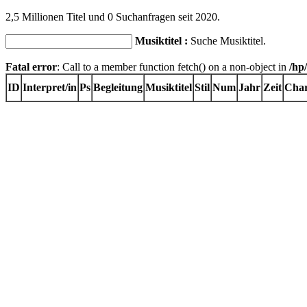
2,5 Millionen Titel und 0 Suchanfragen seit 2020.
Musiktitel :
Suche Musiktitel.
Fatal error
: Call to a member function fetch() on a non-object in
/hp
ID
Interpret/in
Ps
Begleitung
Musiktitel
Stil
Num
Jahr
Zeit
Char